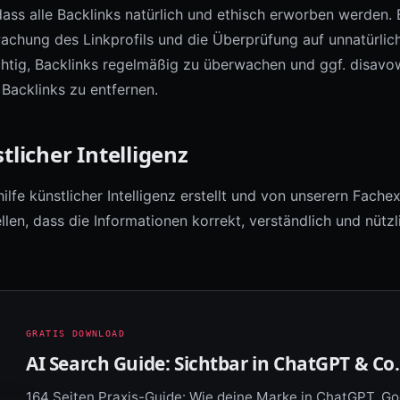
 dass alle Backlinks natürlich und ethisch erworben werden. 
wachung des Linkprofils und die Überprüfung auf unnatürlic
ichtig, Backlinks regelmäßig zu überwachen und ggf. disav
 Backlinks zu entfernen.
tlicher Intelligenz
ilfe künstlicher Intelligenz erstellt und von unserern Fache
llen, dass die Informationen korrekt, verständlich und nützl
GRATIS DOWNLOAD
AI Search Guide: Sichtbar in ChatGPT & Co.
164 Seiten Praxis-Guide: Wie deine Marke in ChatGPT, Go