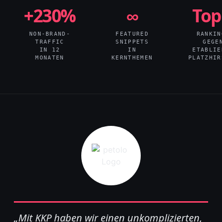
+230%
∞
Top
NON-BRAND-
FEATURED
RANKIN
TRAFFIC
SNIPPETS
GEGE
IN 12
IN
ETABLIE
MONATEN
KERNTHEMEN
PLATZHIR
„Mit KKP haben wir einen unkomplizierten,